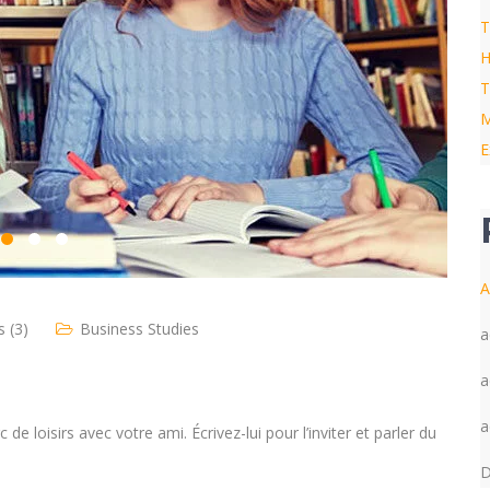
T
H
T
M
E
A
 (3)
Business Studies
a
a
a
 loisirs avec votre ami. Écrivez-lui pour l’inviter et parler du
D