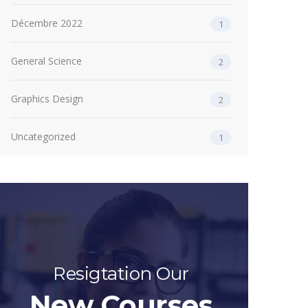
Décembre 2022
1
General Science
2
Graphics Design
2
Uncategorized
1
Resigtation Our
New Courses