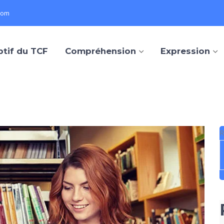
com
ptif du TCF
Compréhension
Expression
R